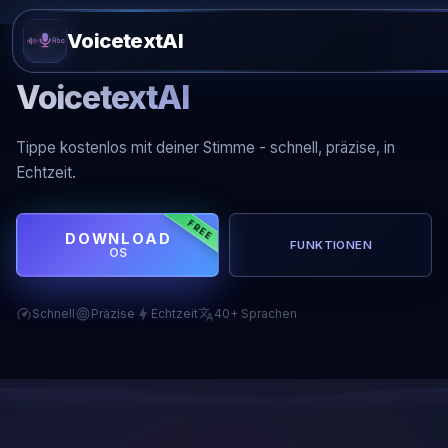
VoicetextAI
VoicetextAI
Tippe kostenlos mit deiner Stimme - schnell, präzise, in
Echtzeit.
FREE
DOWNLOAD
FUNKTIONEN
OS
Schnell
Präzise
Echtzeit
40+ Sprachen