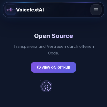
Open Source
VoicetextAI
Open Source
Transparenz und Vertrauen durch offenen
Code.
VIEW ON GITHUB