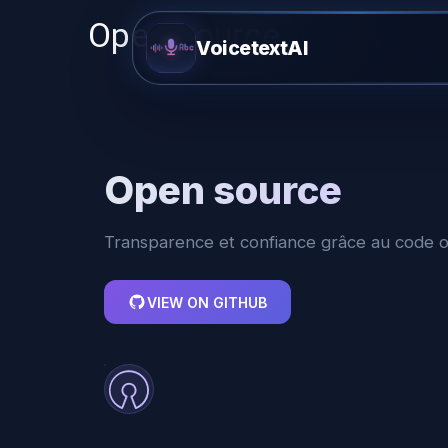
Open source
VoicetextAI
Open source
Transparence et confiance grâce au code o
VIEW ON GITHUB