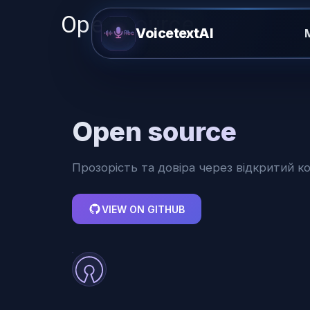
Open source
VoicetextAI
Open source
Прозорість та довіра через відкритий ко
VIEW ON GITHUB