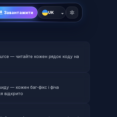
Завантажити
UK
urce — читайте кожен рядок коду на
иду — кожен баг-фікс і фіча
я відкрито