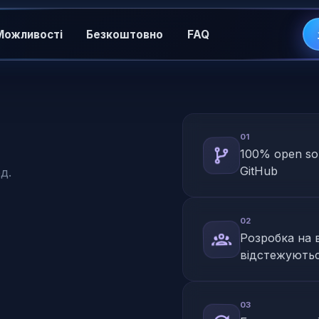
Можливості
Безкоштовно
FAQ
01
100% open so
GitHub
д.
02
Розробка на в
відстежуютьс
03